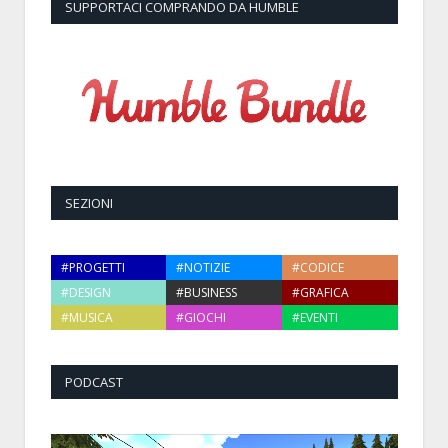
SUPPORTACI COMPRANDO DA HUMBLE
SEZIONI
#PROGETTI
#NOTIZIE
#CODICE
#DESIGN
#BUSINESS
#GRAFICA
#MUSICA
#GIOCHI
#EVENTI
PODCAST