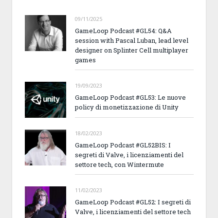
09/11/2025
GameLoop Podcast #GL54: Q&A
session with Pascal Luban, lead level
designer on Splinter Cell multiplayer
games
19/09/2023
GameLoop Podcast #GL53: Le nuove
policy di monetizzazione di Unity
18/02/2023
GameLoop Podcast #GL52BIS: I
segreti di Valve, i licenziamenti del
settore tech, con Wintermute
11/02/2023
GameLoop Podcast #GL52: I segreti di
Valve, i licenziamenti del settore tech