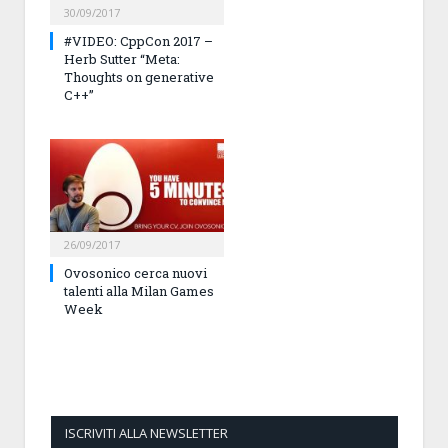
30/09/2017
#VIDEO: CppCon 2017 –
Herb Sutter “Meta:
Thoughts on generative
C++”
26/09/2017
Ovosonico cerca nuovi
talenti alla Milan Games
Week
ISCRIVITI ALLA NEWSLETTER