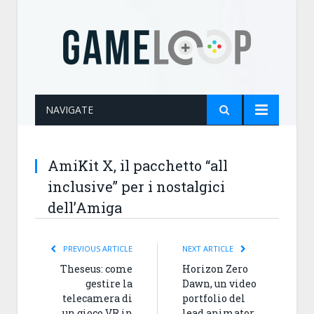
NAVIGATE
AmiKit X, il pacchetto “all
inclusive” per i nostalgici
dell’Amiga
PREVIOUS ARTICLE
NEXT ARTICLE
Theseus: come
Horizon Zero
gestire la
Dawn, un video
telecamera di
portfolio del
un gioco VR in
lead animator