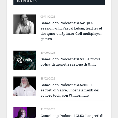
IN EVIDENZA
09/11/2025
GameLoop Podcast #GL54: Q&A
session with Pascal Luban, lead level
designer on Splinter Cell multiplayer
games
19/09/2023
GameLoop Podcast #GL53: Le nuove
policy di monetizzazione di Unity
18/02/2023
GameLoop Podcast #GL52BIS: I
segreti di Valve, i licenziamenti del
settore tech, con Wintermute
11/02/2023
GameLoop Podcast #GL52: I segreti di