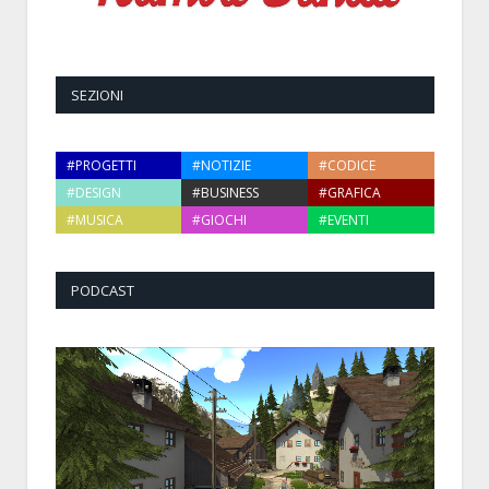
SEZIONI
#PROGETTI
#NOTIZIE
#CODICE
#DESIGN
#BUSINESS
#GRAFICA
#MUSICA
#GIOCHI
#EVENTI
PODCAST