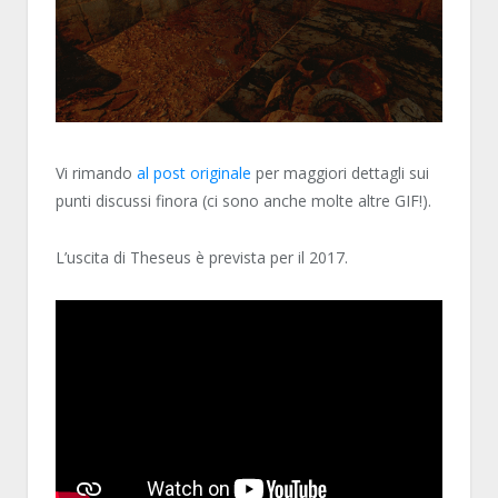
Vi rimando
al post originale
per maggiori dettagli sui
punti discussi finora (ci sono anche molte altre GIF!).
L’uscita di Theseus è prevista per il 2017.