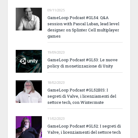
09/11/2025
GameLoop Podcast #GL54: Q&A
session with Pascal Luban, lead level
designer on Splinter Cell multiplayer
games
19/09/2023
GameLoop Podcast #GL53: Le nuove
policy di monetizzazione di Unity
18/02/2023
GameLoop Podcast #GL52BIS: I
segreti di Valve, i licenziamenti del
settore tech, con Wintermute
11/02/2023
GameLoop Podcast #GL52: I segreti di
Valve, i licenziamenti del settore tech