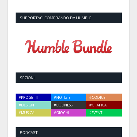
SUPPORTACI COMPRANDO DA HUMBLE
SEZIONI
#PROGETTI
#NOTIZIE
#CODICE
#DESIGN
#BUSINESS
#GRAFICA
#MUSICA
#GIOCHI
#EVENTI
PODCAST