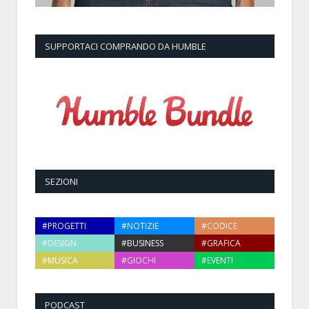
SUPPORTACI COMPRANDO DA HUMBLE
SEZIONI
#PROGETTI
#NOTIZIE
#CODICE
#DESIGN
#BUSINESS
#GRAFICA
#MUSICA
#GIOCHI
#EVENTI
PODCAST