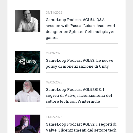
09/11/2025
GameLoop Podcast #GL54: Q&A
session with Pascal Luban, lead level
designer on Splinter Cell multiplayer
games
19/09/2023
GameLoop Podcast #GL53: Le nuove
policy di monetizzazione di Unity
18/02/2023
GameLoop Podcast #GL52BIS: I
segreti di Valve, i licenziamenti del
settore tech, con Wintermute
11/02/2023
GameLoop Podcast #GL52: I segreti di
Valve, i licenziamenti del settore tech