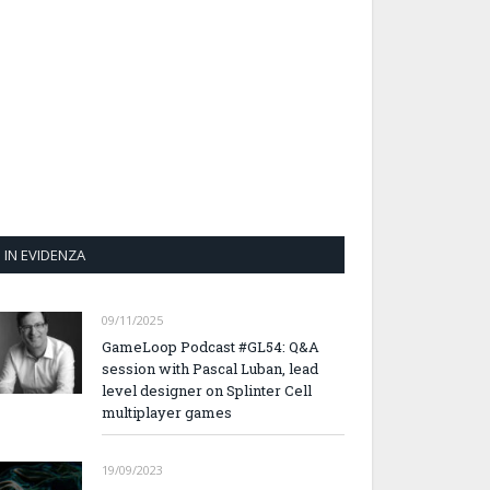
IN EVIDENZA
09/11/2025
GameLoop Podcast #GL54: Q&A
session with Pascal Luban, lead
level designer on Splinter Cell
multiplayer games
19/09/2023