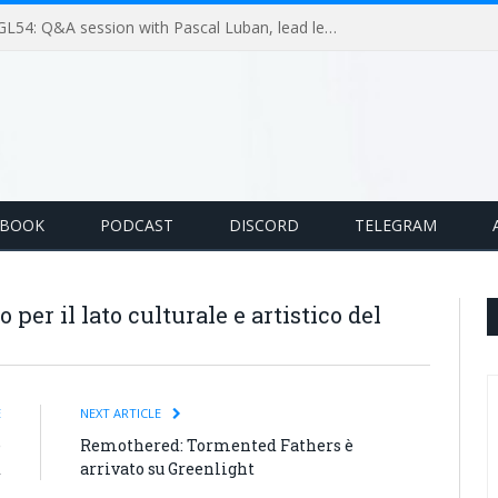
GameLoop Podcast #GL54: Q&A session with Pascal Luban, lead level designer on Splinter Cell multiplayer games
EBOOK
PODCAST
DISCORD
TELEGRAM
o per il lato culturale e artistico del
E
NEXT ARTICLE
e
Remothered: Tormented Fathers è
x
arrivato su Greenlight