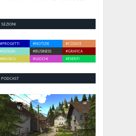
SEZIONI
#PROGETTI
#NOTIZIE
#CODICE
#DESIGN
#BUSINESS
#GRAFICA
#MUSICA
#GIOCHI
#EVENTI
PODCAST