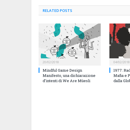
RELATED
POSTS
20/02/2018
04/02/2018
Mindful Game Design
1977: Rad
Manifesto, una dichiarazione
Mafia e 
d’intenti di We Are Müesli
dalla Gl