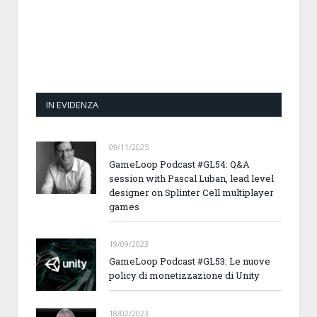
IN EVIDENZA
09/11/2025
GameLoop Podcast #GL54: Q&A
session with Pascal Luban, lead level
designer on Splinter Cell multiplayer
games
19/09/2023
GameLoop Podcast #GL53: Le nuove
policy di monetizzazione di Unity
18/02/2023