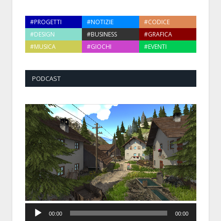
#PROGETTI
#NOTIZIE
#CODICE
#DESIGN
#BUSINESS
#GRAFICA
#MUSICA
#GIOCHI
#EVENTI
PODCAST
Audio
00:00
00:00
Player