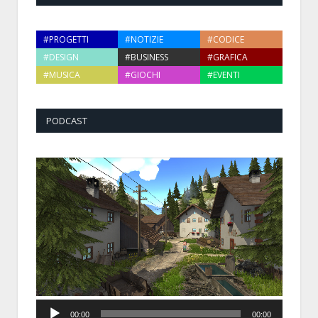
#PROGETTI
#NOTIZIE
#CODICE
#DESIGN
#BUSINESS
#GRAFICA
#MUSICA
#GIOCHI
#EVENTI
PODCAST
Audio
00:00
00:00