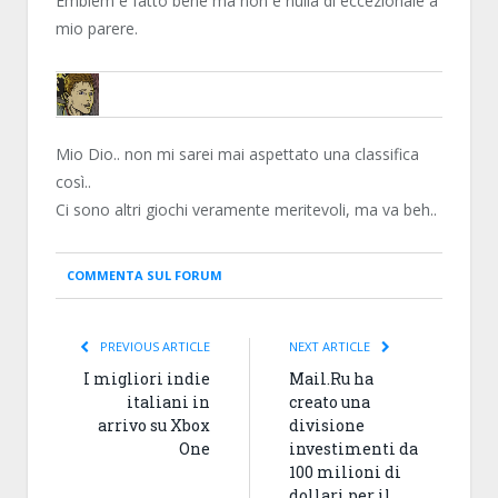
Emblem è fatto bene ma non è nulla di eccezionale a
mio parere.
ALLY
Mio Dio.. non mi sarei mai aspettato una classifica
così..
Ci sono altri giochi veramente meritevoli, ma va beh..
COMMENTA SUL FORUM
PREVIOUS ARTICLE
NEXT ARTICLE
I migliori indie
Mail.Ru ha
italiani in
creato una
arrivo su Xbox
divisione
One
investimenti da
100 milioni di
dollari per il