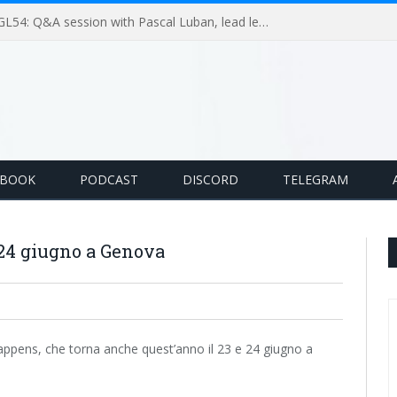
GameLoop Podcast #GL54: Q&A session with Pascal Luban, lead level designer on Splinter Cell multiplayer games
EBOOK
PODCAST
DISCORD
TELEGRAM
 24 giugno a Genova
Happens, che torna anche quest’anno il 23 e 24 giugno a