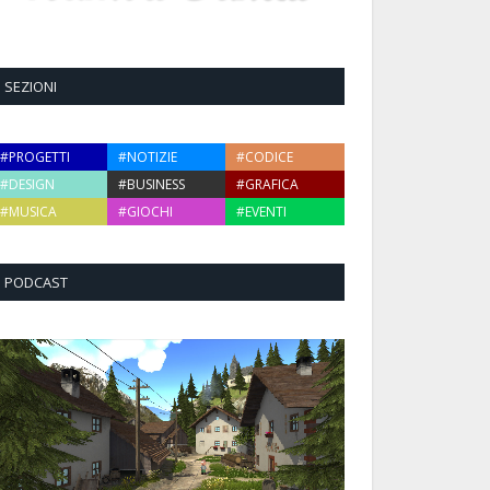
SEZIONI
#PROGETTI
#NOTIZIE
#CODICE
#DESIGN
#BUSINESS
#GRAFICA
#MUSICA
#GIOCHI
#EVENTI
PODCAST