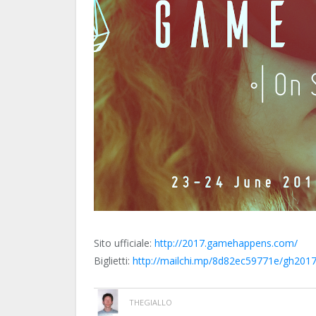
Sito ufficiale:
http://2017.gamehappens.com/
Biglietti:
http://mailchi.mp/8d82ec59771e/gh2017
THEGIALLO