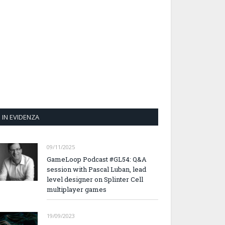
IN EVIDENZA
09/11/2025
GameLoop Podcast #GL54: Q&A
session with Pascal Luban, lead
level designer on Splinter Cell
multiplayer games
19/09/2023