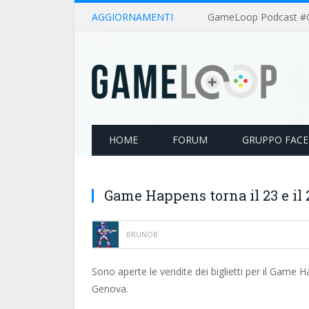
AGGIORNAMENTI
HOME
FORUM
GRUPPO FAC
Game Happens torna il 23 e il
BRUNOB
Sono aperte le vendite dei biglietti per il Game 
Genova.