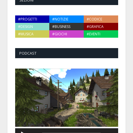
SEZIONI
#PROGETTI
#NOTIZIE
#CODICE
#DESIGN
#BUSINESS
#GRAFICA
#MUSICA
#GIOCHI
#EVENTI
PODCAST
Audio