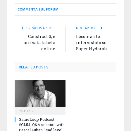
COMMENTA SUL FORUM
PREVIOUS ARTICLE
NEXT ARTICLE
Construct 3, è
Locomalito
arrivata la beta
intervistato su
online
Super Hydorah
RELATED
POSTS
09/11/2025
GameLoop Podcast
#GL54: Q&A session with
Pascal Luban, lead level