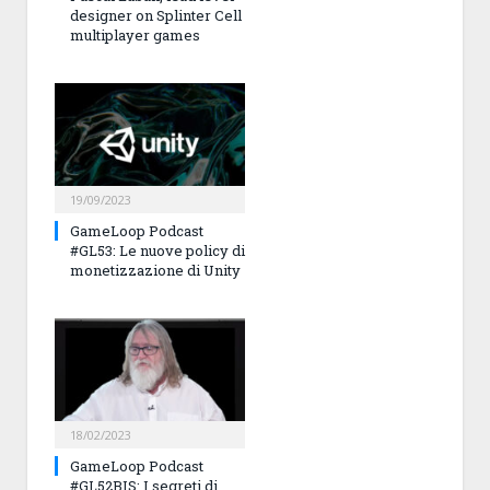
designer on Splinter Cell
multiplayer games
19/09/2023
GameLoop Podcast
#GL53: Le nuove policy di
monetizzazione di Unity
18/02/2023
GameLoop Podcast
#GL52BIS: I segreti di