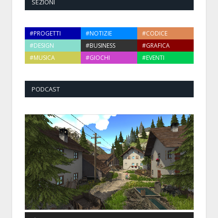
SEZIONI
#PROGETTI
#NOTIZIE
#CODICE
#DESIGN
#BUSINESS
#GRAFICA
#MUSICA
#GIOCHI
#EVENTI
PODCAST
Audio