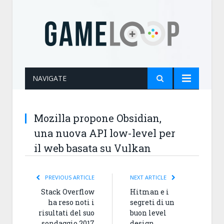
NAVIGATE
Mozilla propone Obsidian,
una nuova API low-level per
il web basata su Vulkan
PREVIOUS ARTICLE
NEXT ARTICLE
Stack Overflow
Hitman e i
ha reso noti i
segreti di un
risultati del suo
buon level
sondaggio 2017
design