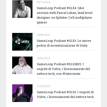
09/11/2025
GameLoop Podcast #GL54: Q&A
session with Pascal Luban, lead level
designer on Splinter Cell multiplayer
games
19/09/2023
GameLoop Podcast #GL53: Le nuove
policy di monetizzazione di Unity
18/02/2023
GameLoop Podcast #GL52BIS: I
segreti di Valve, i licenziamenti del
settore tech, con Wintermute
11/02/2023
GameLoop Podcast #GL52: I segreti di
Valve, i licenziamenti del settore tech