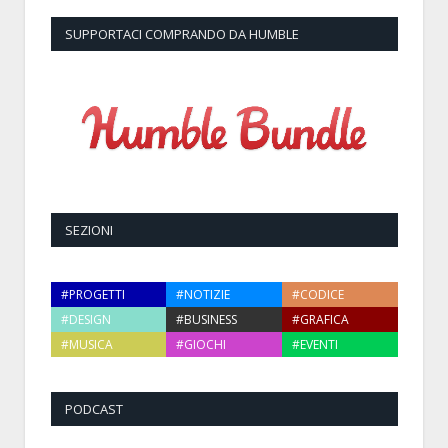
SUPPORTACI COMPRANDO DA HUMBLE
SEZIONI
#PROGETTI
#NOTIZIE
#CODICE
#DESIGN
#BUSINESS
#GRAFICA
#MUSICA
#GIOCHI
#EVENTI
PODCAST