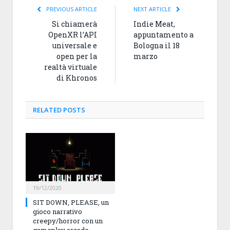
PREVIOUS ARTICLE
NEXT ARTICLE
Si chiamerà
Indie Meat,
OpenXR l’API
appuntamento a
universale e
Bologna il 18
open per la
marzo
realtà virtuale
di Khronos
RELATED
POSTS
19/12/2020
SIT DOWN, PLEASE, un
gioco narrativo
creepy/horror con un
gameplay arcade