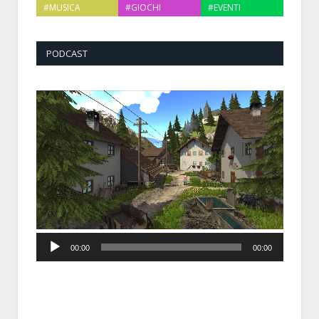
#MUSICA
#GIOCHI
#EVENTI
PODCAST
Audio
00:00
00:00
Player