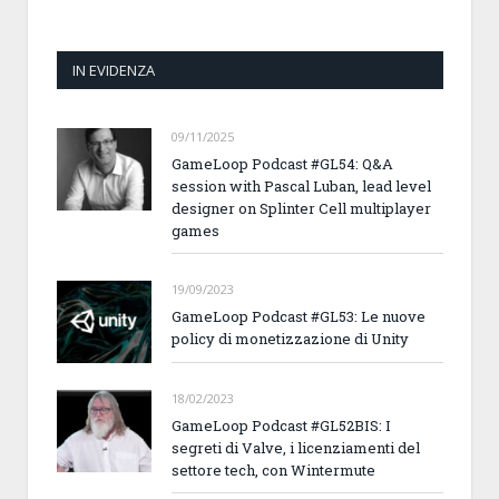
IN EVIDENZA
09/11/2025
GameLoop Podcast #GL54: Q&A
session with Pascal Luban, lead level
designer on Splinter Cell multiplayer
games
19/09/2023
GameLoop Podcast #GL53: Le nuove
policy di monetizzazione di Unity
18/02/2023
GameLoop Podcast #GL52BIS: I
segreti di Valve, i licenziamenti del
settore tech, con Wintermute