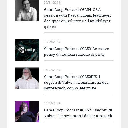
09/11/2025
GameLoop Podcast #GL54: Q&A
session with Pascal Luban, lead level
designer on Splinter Cell multiplayer
games
19/09/2023
GameLoop Podcast #GL53: Le nuove
policy di monetizzazione di Unity
18/02/2023
GameLoop Podcast #GL52BIS: I
segreti di Valve, i licenziamenti del
settore tech, con Wintermute
11/02/2023
GameLoop Podcast #GL52: I segreti di
Valve, i licenziamenti del settore tech