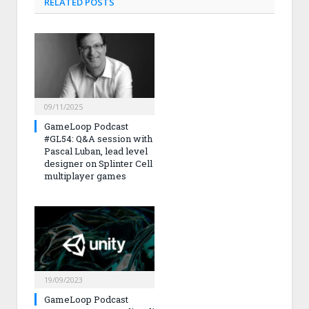
RELATED
POSTS
09/11/2025
GameLoop Podcast
#GL54: Q&A session with
Pascal Luban, lead level
designer on Splinter Cell
multiplayer games
19/09/2023
GameLoop Podcast