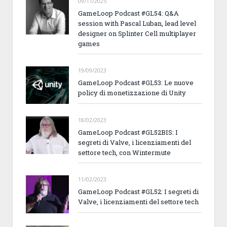
09/11/2025
GameLoop Podcast #GL54: Q&A
session with Pascal Luban, lead level
designer on Splinter Cell multiplayer
games
19/09/2023
GameLoop Podcast #GL53: Le nuove
policy di monetizzazione di Unity
18/02/2023
GameLoop Podcast #GL52BIS: I
segreti di Valve, i licenziamenti del
settore tech, con Wintermute
11/02/2023
GameLoop Podcast #GL52: I segreti di
Valve, i licenziamenti del settore tech