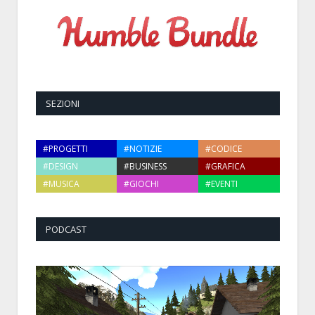
SEZIONI
#PROGETTI
#NOTIZIE
#CODICE
#DESIGN
#BUSINESS
#GRAFICA
#MUSICA
#GIOCHI
#EVENTI
PODCAST