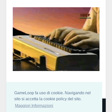
GameLoop fa uso di cookie. Navigando nel
sito si accetta la cookie policy del sito.
Community italiana per sviluppatori di videogiochi: news,
Maggiori Informazioni
blog, forum, chat discord, risorse, guide, tutorial e molto