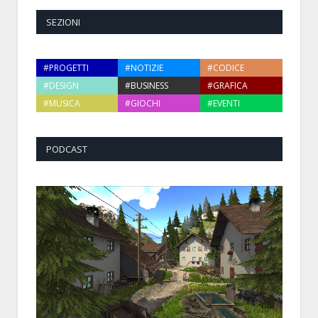
SEZIONI
#PROGETTI
#NOTIZIE
#CODICE
#DESIGN
#BUSINESS
#GRAFICA
#MUSICA
#GIOCHI
#EVENTI
PODCAST