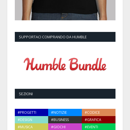
SUPPORTACI COMPRANDO DA HUMBLE
SEZIONI
#PROGETTI
#NOTIZIE
#CODICE
#DESIGN
#BUSINESS
#GRAFICA
#MUSICA
#GIOCHI
#EVENTI