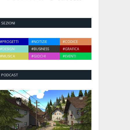
SEZIONI
#PROGETTI
#NOTIZIE
#CODICE
#DESIGN
#BUSINESS
#GRAFICA
#MUSICA
#GIOCHI
#EVENTI
PODCAST