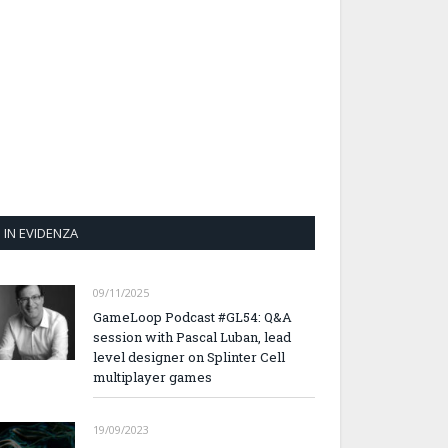
IN EVIDENZA
09/11/2025
GameLoop Podcast #GL54: Q&A
session with Pascal Luban, lead
level designer on Splinter Cell
multiplayer games
19/09/2023