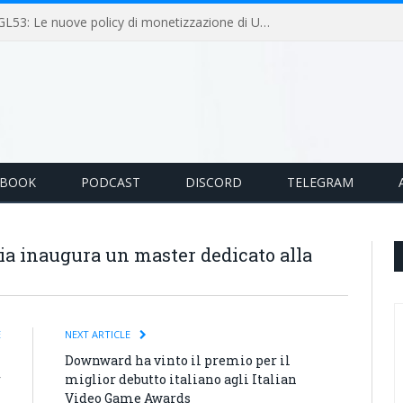
GameLoop Podcast #GL53: Le nuove policy di monetizzazione di Unity
EBOOK
PODCAST
DISCORD
TELEGRAM
lia inaugura un master dedicato alla
E
NEXT ARTICLE
i
Downward ha vinto il premio per il
r
miglior debutto italiano agli Italian
Video Game Awards