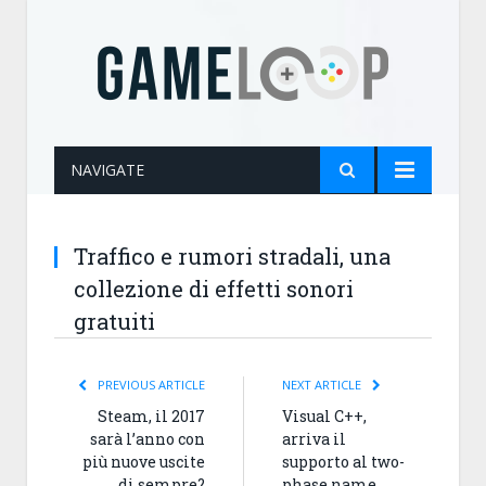
NAVIGATE
Traffico e rumori stradali, una
collezione di effetti sonori
gratuiti
PREVIOUS ARTICLE
NEXT ARTICLE
Steam, il 2017
Visual C++,
sarà l’anno con
arriva il
più nuove uscite
supporto al two-
di sempre?
phase name