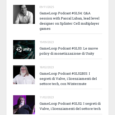
09/11/2025
GameLoop Podcast #GL54: Q&A
session with Pascal Luban, lead level
designer on Splinter Cell multiplayer
games
19/09/2023
GameLoop Podcast #GL53: Le nuove
policy di monetizzazione di Unity
18/02/2023
GameLoop Podcast #GL52BIS: I
segreti di Valve, i licenziamenti del
settore tech, con Wintermute
11/02/2023
GameLoop Podcast #GL52: I segreti di
Valve, i licenziamenti del settore tech