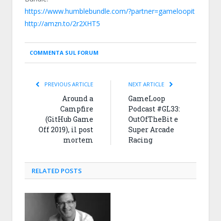
https://www.humblebundle.com/?partner=gameloopit
http://amzn.to/2r2XHT5
COMMENTA SUL FORUM
PREVIOUS ARTICLE
NEXT ARTICLE
Around a
GameLoop
Campfire
Podcast #GL33:
(GitHub Game
OutOfTheBit e
Off 2019), il post
Super Arcade
mortem
Racing
RELATED
POSTS