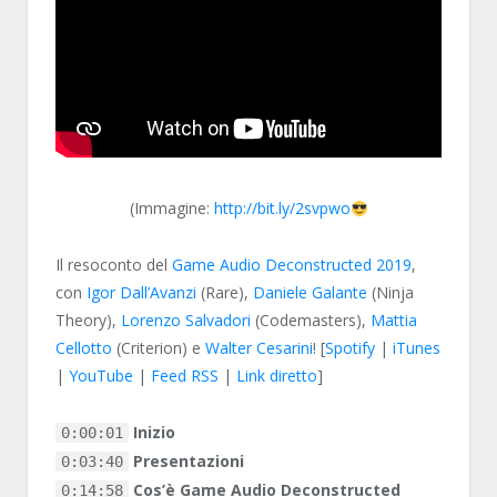
(Immagine:
http://bit.ly/2svpwo
Il resoconto del
Game Audio Deconstructed 2019
,
con
Igor Dall’Avanzi
(Rare),
Daniele Galante
(Ninja
Theory),
Lorenzo Salvadori
(Codemasters),
Mattia
Cellotto
(Criterion) e
Walter Cesarini
! [
Spotify
|
iTunes
|
YouTube
|
Feed RSS
|
Link diretto
]
Inizio
0:00:01
Presentazioni
0:03:40
Cos’è Game Audio Deconstructed
0:14:58