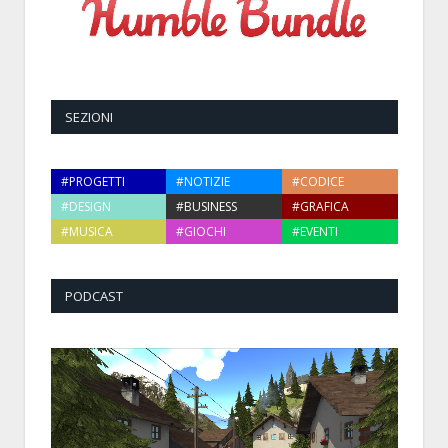
SEZIONI
#PROGETTI
#NOTIZIE
#CODICE
#DESIGN
#BUSINESS
#GRAFICA
#MUSICA
#GIOCHI
#EVENTI
PODCAST