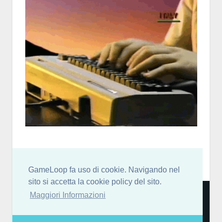
GameLoop fa uso di cookie. Navigando nel
sito si accetta la cookie policy del sito.
Community italiana per sviluppatori di videogiochi: news,
Maggiori Informazioni
blog, forum, chat discord, risorse, guide, tutorial e molto
altro! [
More Info…
]
GameLoop partecipa al Programma Affiliazione Amazon EU, un programma di