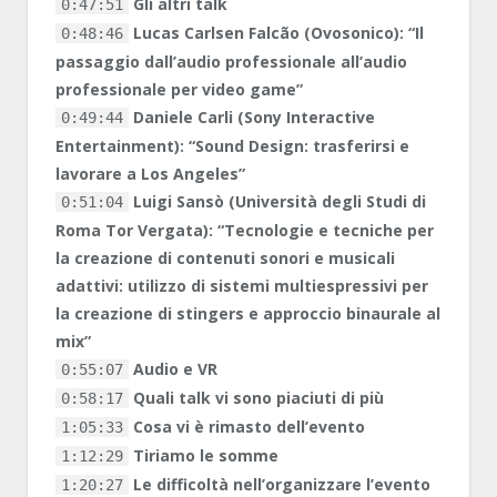
Gli altri talk
0:47:51
Lucas Carlsen Falcão (Ovosonico): “Il
0:48:46
passaggio dall’audio professionale all’audio
professionale per video game”
Daniele Carli (Sony Interactive
0:49:44
Entertainment): “Sound Design: trasferirsi e
lavorare a Los Angeles”
Luigi Sansò (Università degli Studi di
0:51:04
Roma Tor Vergata): “Tecnologie e tecniche per
la creazione di contenuti sonori e musicali
adattivi: utilizzo di sistemi multiespressivi per
la creazione di stingers e approccio binaurale al
mix”
Audio e VR
0:55:07
Quali talk vi sono piaciuti di più
0:58:17
Cosa vi è rimasto dell’evento
1:05:33
Tiriamo le somme
1:12:29
Le difficoltà nell’organizzare l’evento
1:20:27