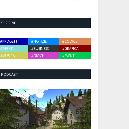
SEZIONI
#PROGETTI
#NOTIZIE
#CODICE
#DESIGN
#BUSINESS
#GRAFICA
#MUSICA
#GIOCHI
#EVENTI
PODCAST