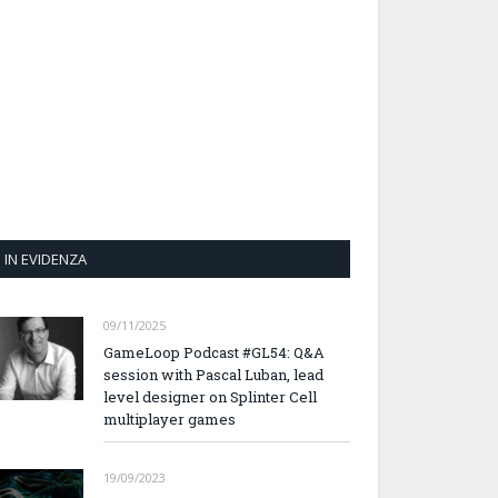
IN EVIDENZA
09/11/2025
GameLoop Podcast #GL54: Q&A
session with Pascal Luban, lead
level designer on Splinter Cell
multiplayer games
19/09/2023