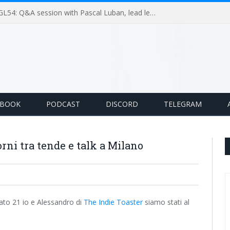
GameLoop Podcast #GL54: Q&A session with Pascal Luban, lead level designer on Splinter Cell multiplayer games
EBOOK
PODCAST
DISCORD
TELEGRAM
rni tra tende e talk a Milano
ato 21 io e Alessandro di
The Indie Toaster
siamo stati al