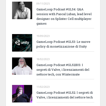
09/11/2025
GameLoop Podcast #GL54: Q&A
session with Pascal Luban, lead level
designer on Splinter Cell multiplayer
games
19/09/2023
GameLoop Podcast #GL53: Le nuove
policy di monetizzazione di Unity
18/02/2023
GameLoop Podcast #GL52BIS: I
segreti di Valve, i licenziamenti del
settore tech, con Wintermute
11/02/2023
GameLoop Podcast #GL52: I segreti di
Valve, i licenziamenti del settore tech