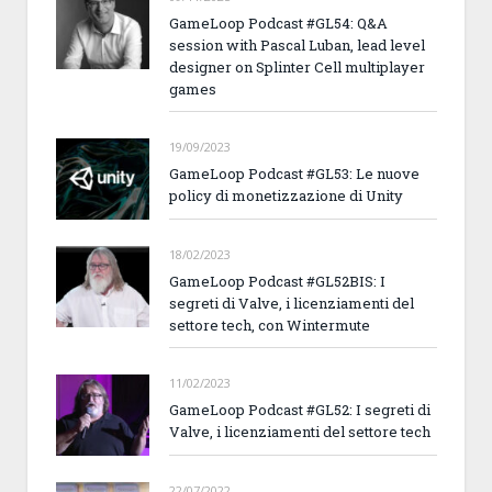
GameLoop Podcast #GL54: Q&A
session with Pascal Luban, lead level
designer on Splinter Cell multiplayer
games
19/09/2023
GameLoop Podcast #GL53: Le nuove
policy di monetizzazione di Unity
18/02/2023
GameLoop Podcast #GL52BIS: I
segreti di Valve, i licenziamenti del
settore tech, con Wintermute
11/02/2023
GameLoop Podcast #GL52: I segreti di
Valve, i licenziamenti del settore tech
22/07/2022