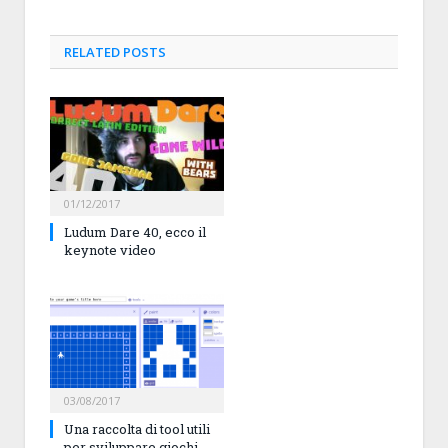
RELATED
POSTS
01/12/2017
Ludum Dare 40, ecco il
keynote video
03/08/2017
Una raccolta di tool utili
per sviluppare giochi