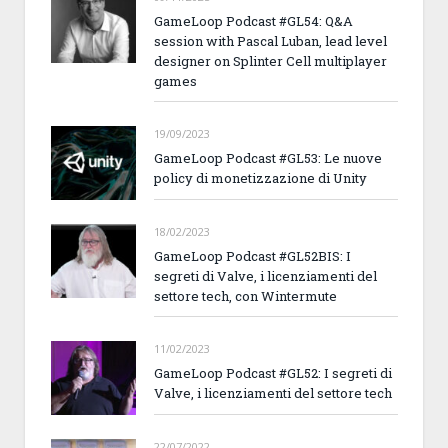
GameLoop Podcast #GL54: Q&A
session with Pascal Luban, lead level
designer on Splinter Cell multiplayer
games
19/09/2023
GameLoop Podcast #GL53: Le nuove
policy di monetizzazione di Unity
18/02/2023
GameLoop Podcast #GL52BIS: I
segreti di Valve, i licenziamenti del
settore tech, con Wintermute
11/02/2023
GameLoop Podcast #GL52: I segreti di
Valve, i licenziamenti del settore tech
22/07/2022