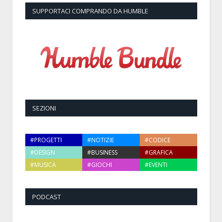
SUPPORTACI COMPRANDO DA HUMBLE
SEZIONI
#PROGETTI
#NOTIZIE
#CODICE
#DESIGN
#BUSINESS
#GRAFICA
#MUSICA
#GIOCHI
#EVENTI
PODCAST