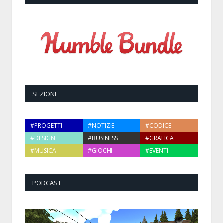
SEZIONI
#PROGETTI
#NOTIZIE
#CODICE
#DESIGN
#BUSINESS
#GRAFICA
#MUSICA
#GIOCHI
#EVENTI
PODCAST