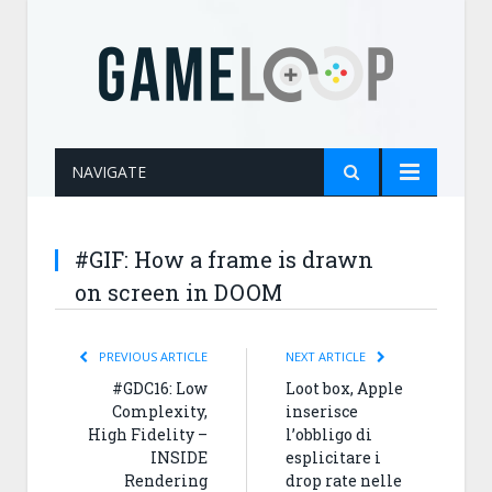
NAVIGATE
#GIF: How a frame is drawn
on screen in DOOM
PREVIOUS ARTICLE
NEXT ARTICLE
#GDC16: Low
Loot box, Apple
Complexity,
inserisce
High Fidelity –
l’obbligo di
INSIDE
esplicitare i
Rendering
drop rate nelle