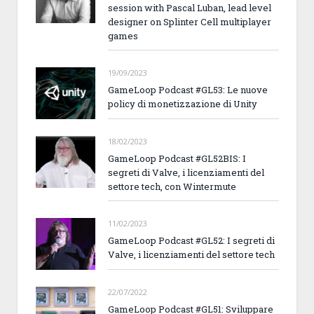
session with Pascal Luban, lead level
designer on Splinter Cell multiplayer
games
19/09/2023
GameLoop Podcast #GL53: Le nuove
policy di monetizzazione di Unity
18/02/2023
GameLoop Podcast #GL52BIS: I
segreti di Valve, i licenziamenti del
settore tech, con Wintermute
11/02/2023
GameLoop Podcast #GL52: I segreti di
Valve, i licenziamenti del settore tech
22/07/2022
GameLoop Podcast #GL51: Sviluppare