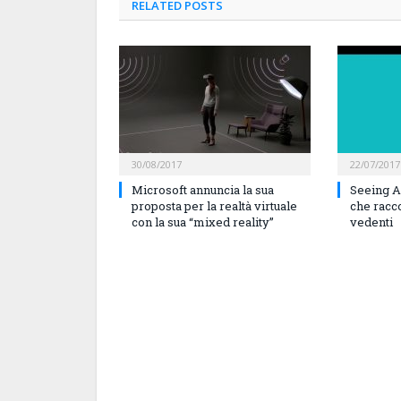
RELATED
POSTS
30/08/2017
22/07/2017
Microsoft annuncia la sua
Seeing AI
proposta per la realtà virtuale
che racc
con la sua “mixed reality”
vedenti