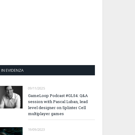
IN EVIDENZA
09/11/2025
GameLoop Podcast #GL54: Q&A
session with Pascal Luban, lead
level designer on Splinter Cell
multiplayer games
19/09/2023