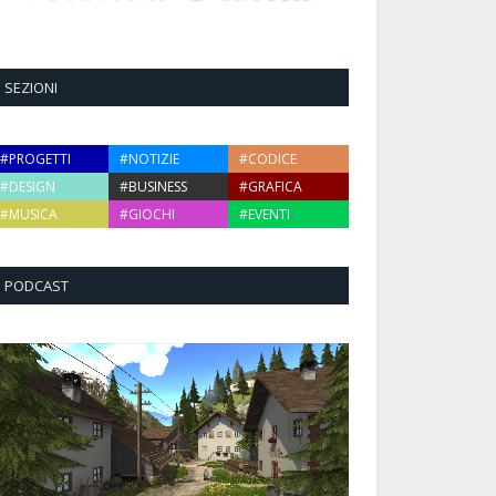
SEZIONI
#PROGETTI
#NOTIZIE
#CODICE
#DESIGN
#BUSINESS
#GRAFICA
#MUSICA
#GIOCHI
#EVENTI
PODCAST