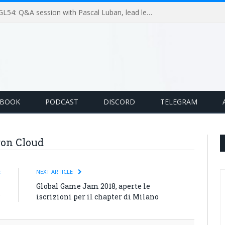
GameLoop Podcast #GL54: Q&A session with Pascal Luban, lead level designer on Splinter Cell multiplayer games
EBOOK
PODCAST
DISCORD
TELEGRAM
gon Cloud
E
NEXT ARTICLE
i
Global Game Jam 2018, aperte le
?
iscrizioni per il chapter di Milano