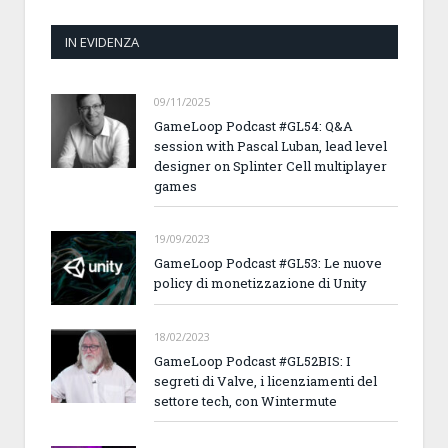
IN EVIDENZA
09/11/2025
GameLoop Podcast #GL54: Q&A
session with Pascal Luban, lead level
designer on Splinter Cell multiplayer
games
19/09/2023
GameLoop Podcast #GL53: Le nuove
policy di monetizzazione di Unity
18/02/2023
GameLoop Podcast #GL52BIS: I
segreti di Valve, i licenziamenti del
settore tech, con Wintermute