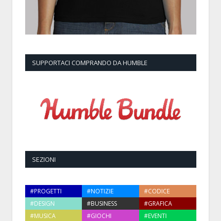
SUPPORTACI COMPRANDO DA HUMBLE
SEZIONI
#PROGETTI
#NOTIZIE
#CODICE
#DESIGN
#BUSINESS
#GRAFICA
#MUSICA
#GIOCHI
#EVENTI