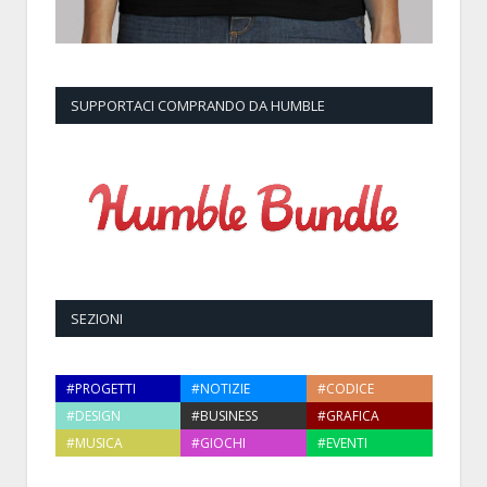
SUPPORTACI COMPRANDO DA HUMBLE
SEZIONI
#PROGETTI
#NOTIZIE
#CODICE
#DESIGN
#BUSINESS
#GRAFICA
#MUSICA
#GIOCHI
#EVENTI