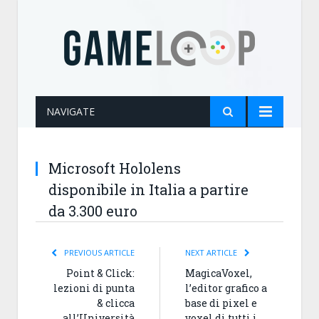
NAVIGATE
Microsoft Hololens
disponibile in Italia a partire
da 3.300 euro
PREVIOUS ARTICLE
NEXT ARTICLE
Point & Click:
MagicaVoxel,
lezioni di punta
l’editor grafico a
& clicca
base di pixel e
all’Università
voxel di tutti i