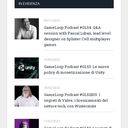
IN EVIDENZA
09/11/2025
GameLoop Podcast #GL54: Q&A
session with Pascal Luban, lead level
designer on Splinter Cell multiplayer
games
19/09/2023
GameLoop Podcast #GL53: Le nuove
policy di monetizzazione di Unity
18/02/2023
GameLoop Podcast #GL52BIS: I
segreti di Valve, i licenziamenti del
settore tech, con Wintermute
11/02/2023