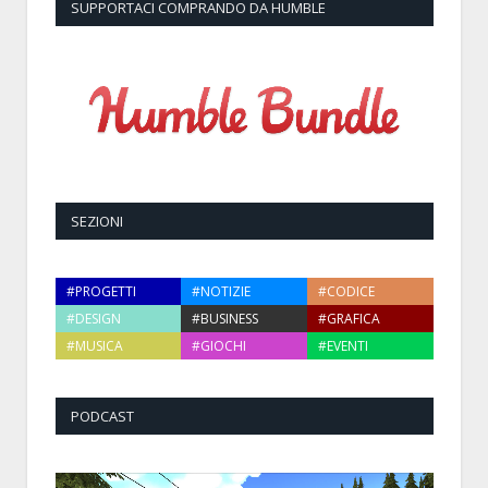
SUPPORTACI COMPRANDO DA HUMBLE
SEZIONI
#PROGETTI
#NOTIZIE
#CODICE
#DESIGN
#BUSINESS
#GRAFICA
#MUSICA
#GIOCHI
#EVENTI
PODCAST