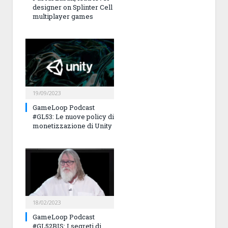
designer on Splinter Cell
multiplayer games
19/09/2023
GameLoop Podcast
#GL53: Le nuove policy di
monetizzazione di Unity
18/02/2023
GameLoop Podcast
#GL52BIS: I segreti di