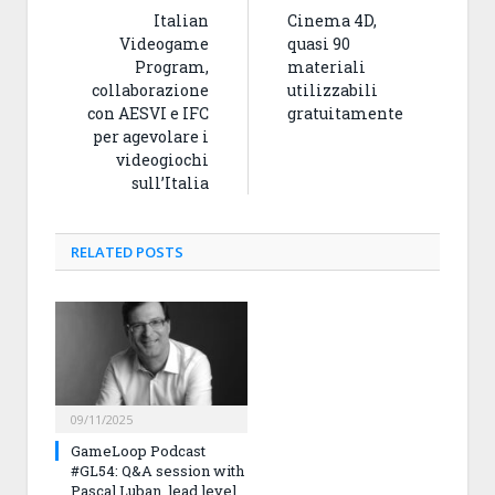
Italian
Cinema 4D,
Videogame
quasi 90
Program,
materiali
collaborazione
utilizzabili
con AESVI e IFC
gratuitamente
per agevolare i
videogiochi
sull’Italia
RELATED
POSTS
09/11/2025
GameLoop Podcast
#GL54: Q&A session with
Pascal Luban, lead level