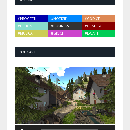
#PROGETTI
#NOTIZIE
#CODICE
#DESIGN
#BUSINESS
#GRAFICA
#MUSICA
#GIOCHI
#EVENTI
PODCAST
Audio