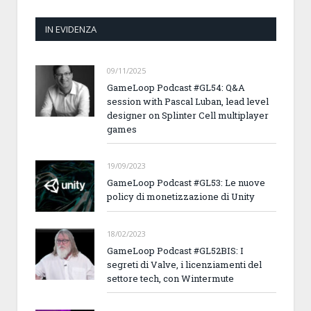
IN EVIDENZA
09/11/2025
GameLoop Podcast #GL54: Q&A
session with Pascal Luban, lead level
designer on Splinter Cell multiplayer
games
19/09/2023
GameLoop Podcast #GL53: Le nuove
policy di monetizzazione di Unity
18/02/2023
GameLoop Podcast #GL52BIS: I
segreti di Valve, i licenziamenti del
settore tech, con Wintermute