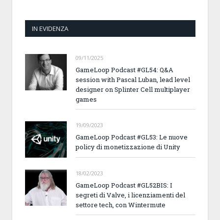
IN EVIDENZA
09/11/2025
GameLoop Podcast #GL54: Q&A
session with Pascal Luban, lead level
designer on Splinter Cell multiplayer
games
19/09/2023
GameLoop Podcast #GL53: Le nuove
policy di monetizzazione di Unity
18/02/2023
GameLoop Podcast #GL52BIS: I
segreti di Valve, i licenziamenti del
settore tech, con Wintermute