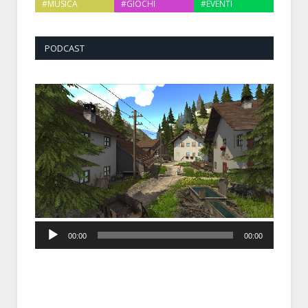
#MUSICA
#GIOCHI
#EVENTI
PODCAST
Audio
00:00
00:00
Player