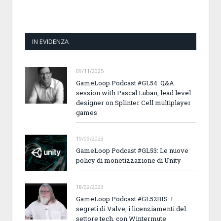
IN EVIDENZA
09/11/2025
GameLoop Podcast #GL54: Q&A
session with Pascal Luban, lead level
designer on Splinter Cell multiplayer
games
19/09/2023
GameLoop Podcast #GL53: Le nuove
policy di monetizzazione di Unity
18/02/2023
GameLoop Podcast #GL52BIS: I
segreti di Valve, i licenziamenti del
settore tech, con Wintermute