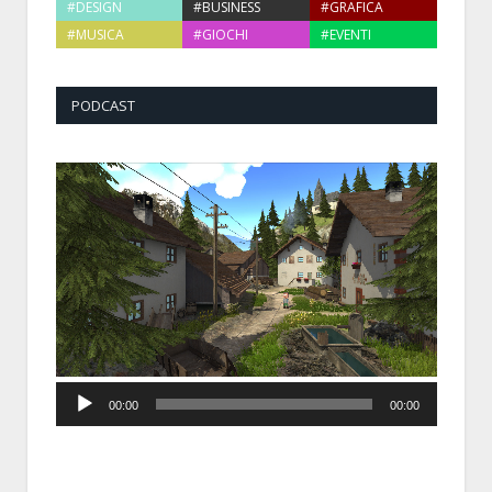
#DESIGN
#BUSINESS
#GRAFICA
#MUSICA
#GIOCHI
#EVENTI
PODCAST
Audio
00:00
00:00
Player