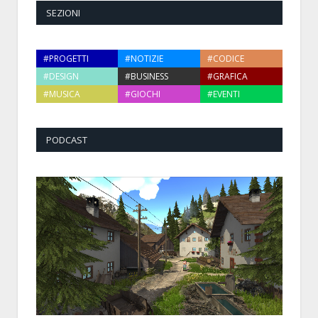
SEZIONI
#PROGETTI
#NOTIZIE
#CODICE
#DESIGN
#BUSINESS
#GRAFICA
#MUSICA
#GIOCHI
#EVENTI
PODCAST