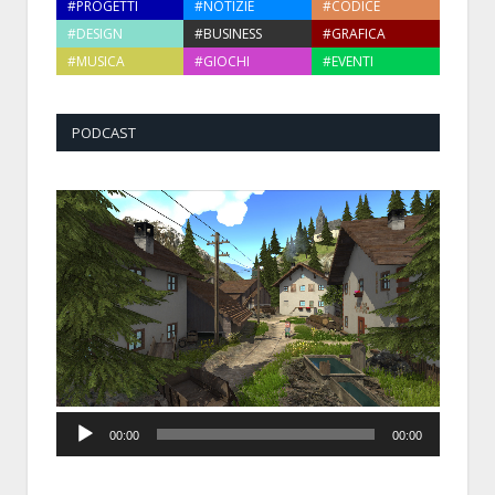
#PROGETTI
#NOTIZIE
#CODICE
#DESIGN
#BUSINESS
#GRAFICA
#MUSICA
#GIOCHI
#EVENTI
PODCAST
Audio
00:00
00:00
Player