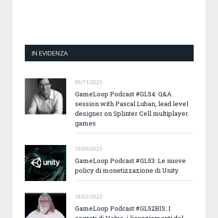
IN EVIDENZA
09/11/2025
GameLoop Podcast #GL54: Q&A
session with Pascal Luban, lead level
designer on Splinter Cell multiplayer
games
19/09/2023
GameLoop Podcast #GL53: Le nuove
policy di monetizzazione di Unity
18/02/2023
GameLoop Podcast #GL52BIS: I
segreti di Valve, i licenziamenti del