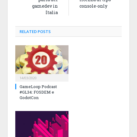
gamedev in
console-only
Italia
RELATED
POSTS
14/03/2020
GameLoop Podcast
#GL34: FOSDEM e
GodotCon