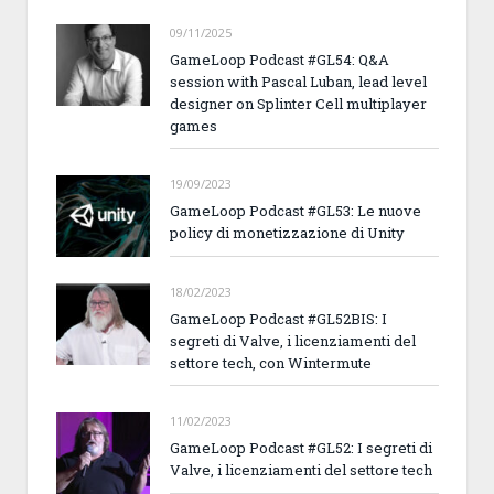
09/11/2025
GameLoop Podcast #GL54: Q&A
session with Pascal Luban, lead level
designer on Splinter Cell multiplayer
games
19/09/2023
GameLoop Podcast #GL53: Le nuove
policy di monetizzazione di Unity
18/02/2023
GameLoop Podcast #GL52BIS: I
segreti di Valve, i licenziamenti del
settore tech, con Wintermute
11/02/2023
GameLoop Podcast #GL52: I segreti di
Valve, i licenziamenti del settore tech