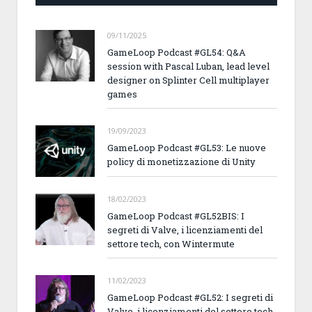
09/11/2025
GameLoop Podcast #GL54: Q&A
session with Pascal Luban, lead level
designer on Splinter Cell multiplayer
games
19/09/2023
GameLoop Podcast #GL53: Le nuove
policy di monetizzazione di Unity
18/02/2023
GameLoop Podcast #GL52BIS: I
segreti di Valve, i licenziamenti del
settore tech, con Wintermute
11/02/2023
GameLoop Podcast #GL52: I segreti di
Valve, i licenziamenti del settore tech