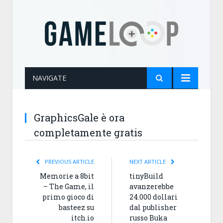
NAVIGATE
GraphicsGale è ora
completamente gratis
PREVIOUS ARTICLE
NEXT ARTICLE
Memorie a 8bit
tinyBuild
– The Game, il
avanzerebbe
primo gioco di
24.000 dollari
basteez su
dal publisher
itch.io
russo Buka