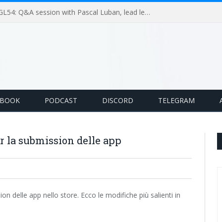
GameLoop Podcast #GL54: Q&A session with Pascal Luban, lead level designer on Splinter Cell multiplayer games
EBOOK
PODCAST
DISCORD
TELEGRAM
r la submission delle app
on delle app nello store. Ecco le modifiche più salienti in