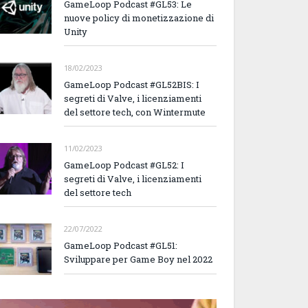
GameLoop Podcast #GL53: Le
nuove policy di monetizzazione di
Unity
18/02/2023
GameLoop Podcast #GL52BIS: I
segreti di Valve, i licenziamenti
del settore tech, con Wintermute
11/02/2023
GameLoop Podcast #GL52: I
segreti di Valve, i licenziamenti
del settore tech
22/07/2022
GameLoop Podcast #GL51:
Sviluppare per Game Boy nel 2022