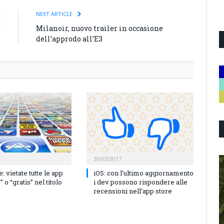
E
NEXT ARTICLE
s
Milanoir, nuovo trailer in occasione
T
dell’approdo all’E3
30/03/2017
: vietate tutte le app
iOS: con l’ultimo aggiornamento
 o “gratis” nel titolo
i dev possono rispondere alle
recensioni nell’app store