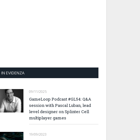
IN EVIDENZA
09/11/2025
GameLoop Podcast #GL54: Q&A
session with Pascal Luban, lead
level designer on Splinter Cell
multiplayer games
19/09/2023