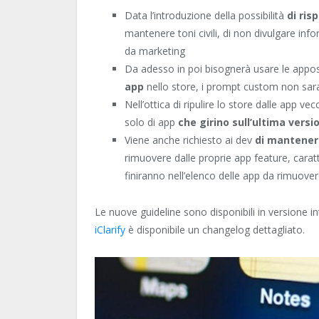
Data l’introduzione della possibilità
di ris
mantenere toni civili, di non divulgare info
da marketing
Da adesso in poi bisognerà usare le appo
app
nello store, i prompt custom non sar
Nell’ottica di ripulire lo store dalle app 
solo di app
che girino sull’ultima versi
Viene anche richiesto ai dev
di manteners
rimuovere dalle proprie app feature, caratt
finiranno nell’elenco delle app da rimuove
Le nuove guideline sono disponibili in versione i
iClarify
è disponibile un changelog dettagliato.