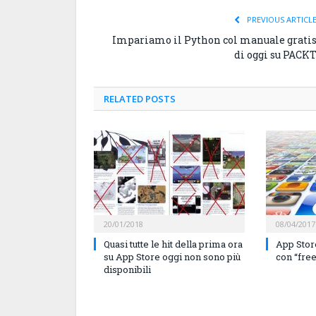
PREVIOUS ARTICL
Impariamo il Python col manuale grati
di oggi su PACK
RELATED
POSTS
20/01/2018
08/04/2017
Quasi tutte le hit della prima ora
App Store
su App Store oggi non sono più
con “free”
disponibili