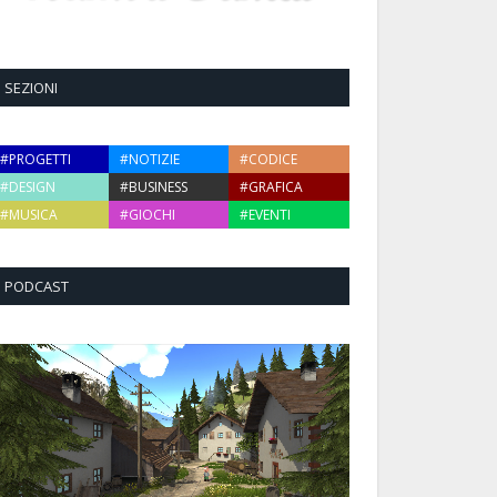
SEZIONI
#PROGETTI
#NOTIZIE
#CODICE
#DESIGN
#BUSINESS
#GRAFICA
#MUSICA
#GIOCHI
#EVENTI
PODCAST