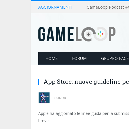
AGGIORNAMENTI
HOME
FORUM
GRUPPO FAC
App Store: nuove guideline pe
BRUNOB
Apple ha aggiornato le linee guida per la submissi
breve: