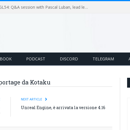
GameLoop Podcast #GL54: Q&A session with Pascal Luban, lead level designer on Splinter Cell multiplayer games
EBOOK
PODCAST
DISCORD
TELEGRAM
portage da Kotaku
E
NEXT ARTICLE
o
Unreal Engine, è arrivata la versione 4.16
r