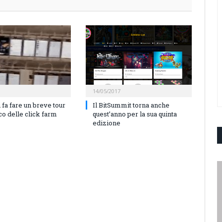
14/05/2017
 fa fare un breve tour
Il BitSummit torna anche
co delle click farm
quest’anno per la sua quinta
edizione