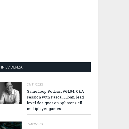
IN EVIDENZA
09/11/2025
GameLoop Podcast #GL54: Q&A
session with Pascal Luban, lead
level designer on Splinter Cell
multiplayer games
19/09/2023