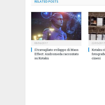
RELATED
POSTS
08/06/2017
22/05/2017
Il travagliato sviluppo di Mass
Kotaku ci
Effect: Andromeda raccontato
fotografi
su Kotaku
cinesi