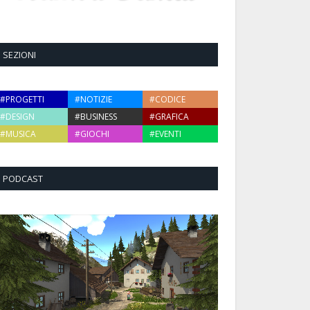
SEZIONI
#PROGETTI
#NOTIZIE
#CODICE
#DESIGN
#BUSINESS
#GRAFICA
#MUSICA
#GIOCHI
#EVENTI
PODCAST