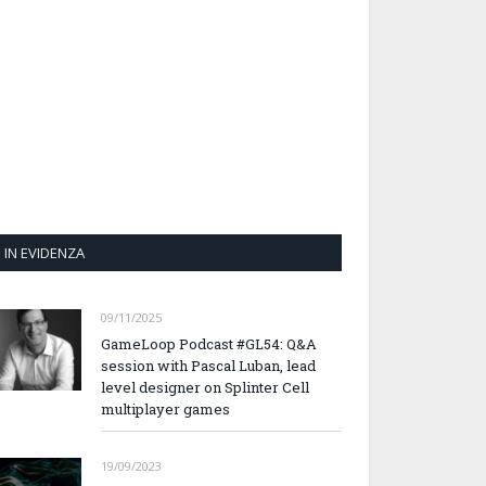
IN EVIDENZA
09/11/2025
GameLoop Podcast #GL54: Q&A
session with Pascal Luban, lead
level designer on Splinter Cell
multiplayer games
19/09/2023