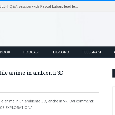
GameLoop Podcast #GL54: Q&A session with Pascal Luban, lead level designer on Splinter Cell multiplayer games
EBOOK
PODCAST
DISCORD
TELEGRAM
tile anime in ambienti 3D
tile anime in un ambiente 3D, anche in VR. Dai commenti:
ACE EXPLORATION.”