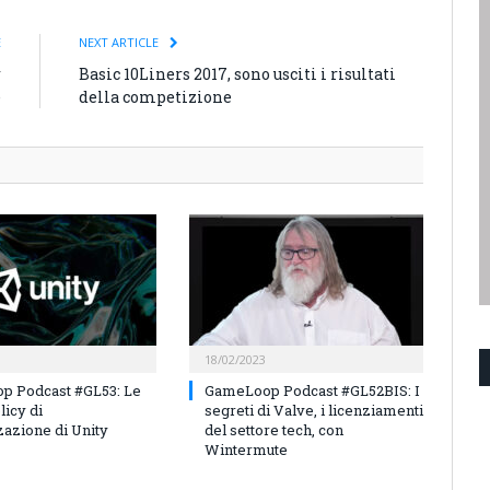
E
NEXT ARTICLE
r
Basic 10Liners 2017, sono usciti i risultati
e
della competizione
18/02/2023
p Podcast #GL53: Le
GameLoop Podcast #GL52BIS: I
licy di
segreti di Valve, i licenziamenti
azione di Unity
del settore tech, con
Wintermute