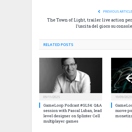
PREVIOUS ARTICL
The Town of Light, trailer live action pe
l’uscita del gioco su consol
RELATED
POSTS
09/11/2025
19/09/2023
GameLoop Podcast #GL54: Q&A
GameLoo
session with Pascal Luban, lead
nuove po
level designer on Splinter Cell
monetizz
multiplayer games