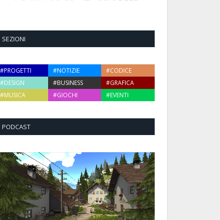
SEZIONI
#PROGETTI
#NOTIZIE
#CODICE
#DESIGN
#BUSINESS
#GRAFICA
#MUSICA
#GIOCHI
#EVENTI
PODCAST