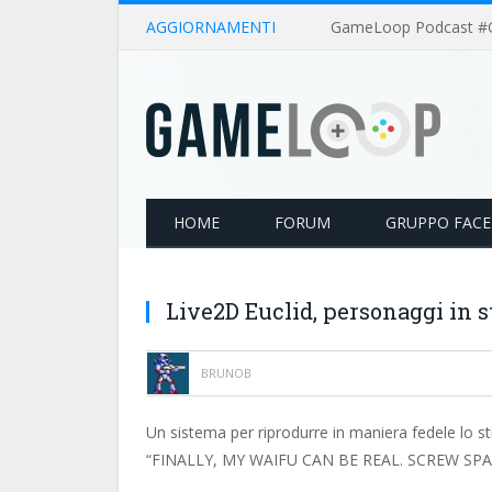
AGGIORNAMENTI
HOME
FORUM
GRUPPO FAC
Live2D Euclid, personaggi in s
BRUNOB
Un sistema per riprodurre in maniera fedele lo s
“FINALLY, MY WAIFU CAN BE REAL. SCREW SP