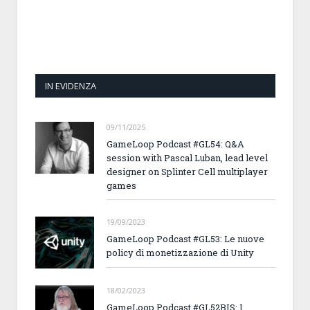
IN EVIDENZA
09/11/2025
GameLoop Podcast #GL54: Q&A
session with Pascal Luban, lead level
designer on Splinter Cell multiplayer
games
19/09/2023
GameLoop Podcast #GL53: Le nuove
policy di monetizzazione di Unity
18/02/2023
GameLoop Podcast #GL52BIS: I