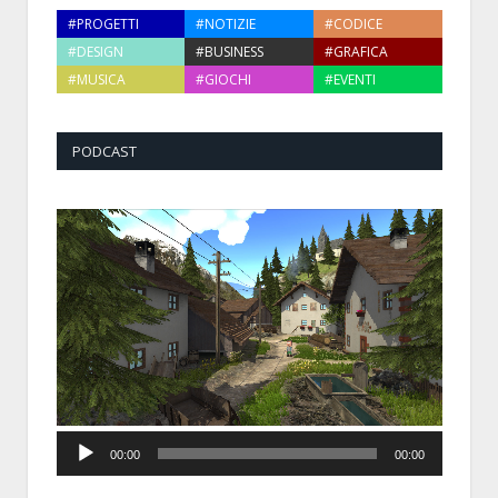
#PROGETTI
#NOTIZIE
#CODICE
#DESIGN
#BUSINESS
#GRAFICA
#MUSICA
#GIOCHI
#EVENTI
PODCAST
Audio
00:00
00:00
Player