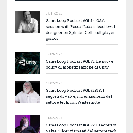
09/11/2025
GameLoop Podcast #GL54: Q&A
session with Pascal Luban, lead level
designer on Splinter Cell multiplayer
games
19/09/2023
GameLoop Podcast #GL53: Le nuove
policy di monetizzazione di Unity
18/02/2023
GameLoop Podcast #GL52BIS: I
segreti di Valve, i licenziamenti del
settore tech, con Wintermute
11/02/2023
GameLoop Podcast #GL52: I segreti di
Valve, i licenziamenti del settore tech