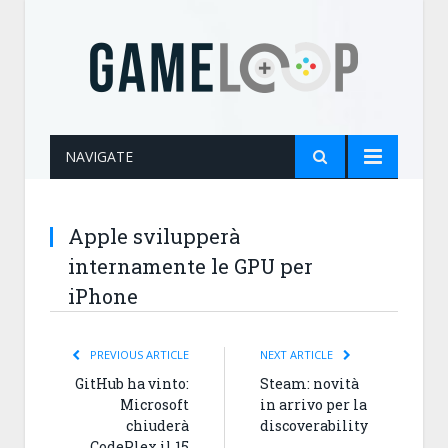
NAVIGATE
Apple svilupperà
internamente le GPU per
iPhone
PREVIOUS ARTICLE
NEXT ARTICLE
GitHub ha vinto:
Steam: novità
Microsoft
in arrivo per la
chiuderà
discoverability
CodePlex il 15