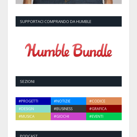
SUPPORTACI COMPRANDO DA HUMBLE
SEZIONI
#PROGETTI
#NOTIZIE
#CODICE
#DESIGN
#BUSINESS
#GRAFICA
#MUSICA
#GIOCHI
#EVENTI
PODCAST