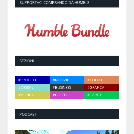
SUPPORTACI COMPRANDO DA HUMBLE
SEZIONI
#PROGETTI
#NOTIZIE
#CODICE
#DESIGN
#BUSINESS
#GRAFICA
#MUSICA
#GIOCHI
#EVENTI
PODCAST