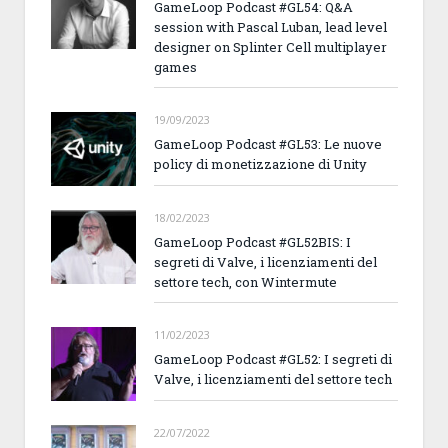
GameLoop Podcast #GL54: Q&A
session with Pascal Luban, lead level
designer on Splinter Cell multiplayer
games
19/09/2023
GameLoop Podcast #GL53: Le nuove
policy di monetizzazione di Unity
18/02/2023
GameLoop Podcast #GL52BIS: I
segreti di Valve, i licenziamenti del
settore tech, con Wintermute
11/02/2023
GameLoop Podcast #GL52: I segreti di
Valve, i licenziamenti del settore tech
22/07/2022