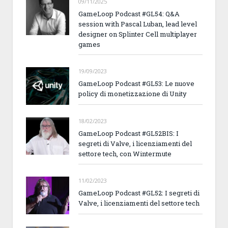
09/11/2025
GameLoop Podcast #GL54: Q&A
session with Pascal Luban, lead level
designer on Splinter Cell multiplayer
games
19/09/2023
GameLoop Podcast #GL53: Le nuove
policy di monetizzazione di Unity
18/02/2023
GameLoop Podcast #GL52BIS: I
segreti di Valve, i licenziamenti del
settore tech, con Wintermute
11/02/2023
GameLoop Podcast #GL52: I segreti di
Valve, i licenziamenti del settore tech