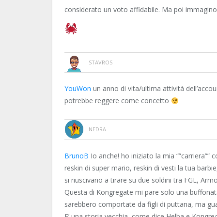
considerato un voto affidabile. Ma poi immagino
STAVROS
YouWon
un anno di vita/ultima attività dell’acc
potrebbe reggere come concetto
NEDRA
BrunoB
Io anche! ho iniziato la mia “”carriera”” co
reskin di super mario, reskin di vesti la tua barbi
si riuscivano a tirare su due soldini tra FGL, A
Questa di Kongregate mi pare solo una buffonata
sarebbero comportate da figli di puttana, ma gu
E’ una storia vecchia, come dice Helba e Kongreg