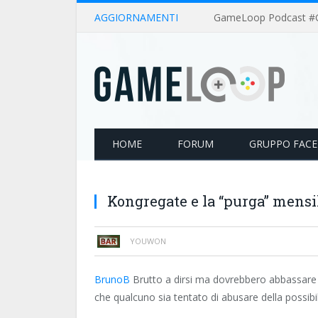
AGGIORNAMENTI
HOME
FORUM
GRUPPO FAC
Kongregate e la “purga” mens
YOUWON
BrunoB
Brutto a dirsi ma dovrebbero abbassare i 
che qualcuno sia tentato di abusare della possibil