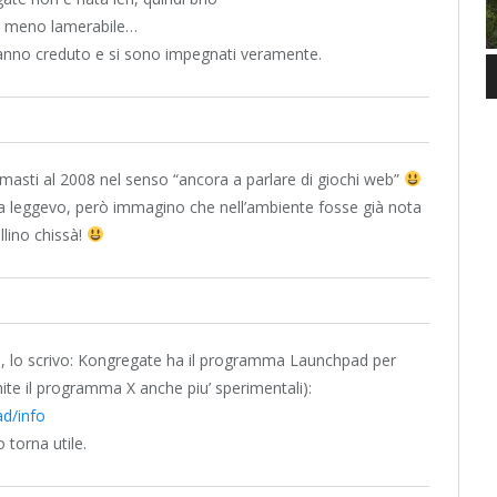
a meno lamerabile…
 hanno creduto e si sono impegnati veramente.
asti al 2008 nel senso “ancora a parlare di giochi web”
la leggevo, però immagino che nell’ambiente fosse già nota
llino chissà!
e, lo scrivo: Kongregate ha il programma Launchpad per
ite il programma X anche piu’ sperimentali):
d/info
 torna utile.