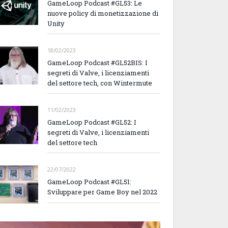
GameLoop Podcast #GL53: Le
nuove policy di monetizzazione di
Unity
18/02/2023
GameLoop Podcast #GL52BIS: I
segreti di Valve, i licenziamenti
del settore tech, con Wintermute
11/02/2023
GameLoop Podcast #GL52: I
segreti di Valve, i licenziamenti
del settore tech
22/07/2022
GameLoop Podcast #GL51:
Sviluppare per Game Boy nel 2022