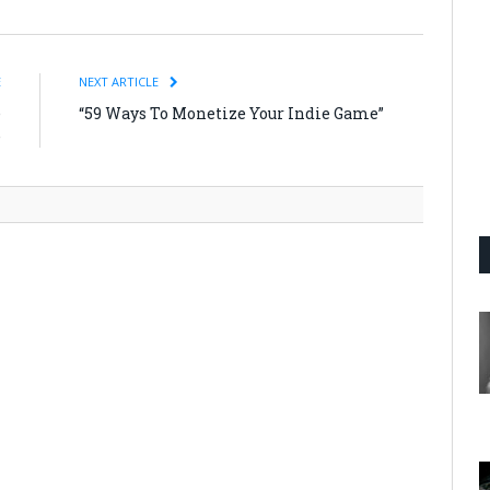
E
NEXT ARTICLE
e
“59 Ways To Monetize Your Indie Game”
e