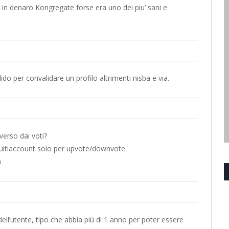
 in denaro Kongregate forse era uno dei piu’ sani e
do per convalidare un profilo altrimenti nisba e via.
verso dai voti?
a multiaccount solo per upvote/downvote
a
ell’utente, tipo che abbia più di 1 anno per poter essere