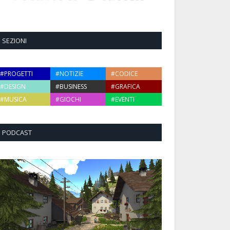
SEZIONI
#PROGETTI
#NOTIZIE
#CODICE
#DESIGN
#BUSINESS
#GRAFICA
#MUSICA
#GIOCHI
#EVENTI
PODCAST