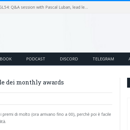
GameLoop Podcast #GL54: Q&A session with Pascal Luban, lead level designer on Splinter Cell multiplayer games
EBOOK
PODCAST
DISCORD
TELEGRAM
ile dei monthly awards
premi di molto (ora arrivano fino a 00), perchè poi è facile
ità.