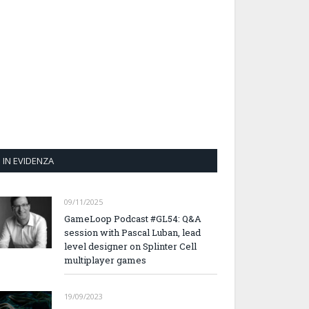
IN EVIDENZA
09/11/2025
GameLoop Podcast #GL54: Q&A
session with Pascal Luban, lead
level designer on Splinter Cell
multiplayer games
19/09/2023