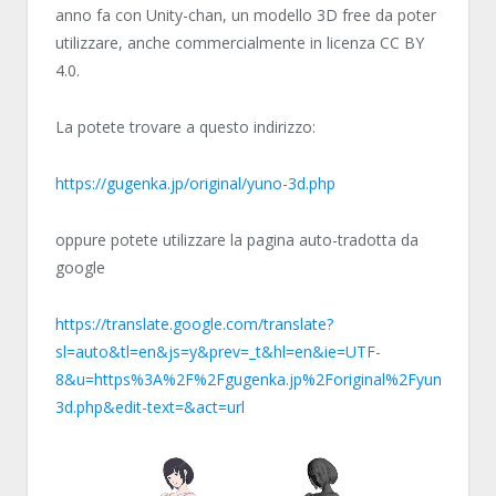
anno fa con Unity-chan, un modello 3D free da poter
utilizzare, anche commercialmente in licenza CC BY
4.0.
La potete trovare a questo indirizzo:
https://gugenka.jp/original/yuno-3d.php
oppure potete utilizzare la pagina auto-tradotta da
google
https://translate.google.com/translate?
sl=auto&tl=en&js=y&prev=_t&hl=en&ie=UTF-
8&u=https%3A%2F%2Fgugenka.jp%2Foriginal%2Fyuno-
3d.php&edit-text=&act=url