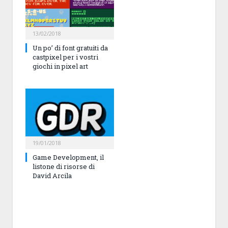
13/02/2018
Un po’ di font gratuiti da
castpixel per i vostri
giochi in pixel art
19/01/2018
Game Development, il
listone di risorse di
David Arcila