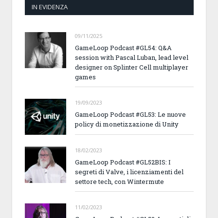
IN EVIDENZA
09/11/2025
GameLoop Podcast #GL54: Q&A
session with Pascal Luban, lead level
designer on Splinter Cell multiplayer
games
19/09/2023
GameLoop Podcast #GL53: Le nuove
policy di monetizzazione di Unity
18/02/2023
GameLoop Podcast #GL52BIS: I
segreti di Valve, i licenziamenti del
settore tech, con Wintermute
11/02/2023