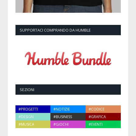
SUPPORTACI COMPRANDO DA HUMBLE
SEZIONI
#PROGETTI
#NOTIZIE
#CODICE
#DESIGN
#BUSINESS
#GRAFICA
#MUSICA
#GIOCHI
#EVENTI