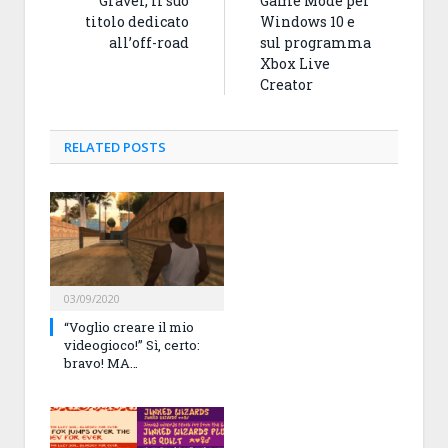
Gravel, il suo
Game Mode per
titolo dedicato
Windows 10 e
all’off-road
sul programma
Xbox Live
Creator
RELATED
POSTS
03/09/2020
“Voglio creare il mio
videogioco!” Sì, certo:
bravo! MA…