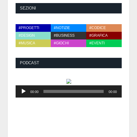
SEZIONI
#PROGETTI
#NOTIZIE
#CODICE
#DESIGN
#BUSINESS
#GRAFICA
#MUSICA
#GIOCHI
#EVENTI
PODCAST
Audio
00:00
00:00
Player