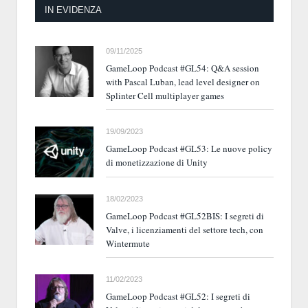
IN EVIDENZA
09/11/2025
GameLoop Podcast #GL54: Q&A session
with Pascal Luban, lead level designer on
Splinter Cell multiplayer games
19/09/2023
GameLoop Podcast #GL53: Le nuove policy
di monetizzazione di Unity
18/02/2023
GameLoop Podcast #GL52BIS: I segreti di
Valve, i licenziamenti del settore tech, con
Wintermute
11/02/2023
GameLoop Podcast #GL52: I segreti di