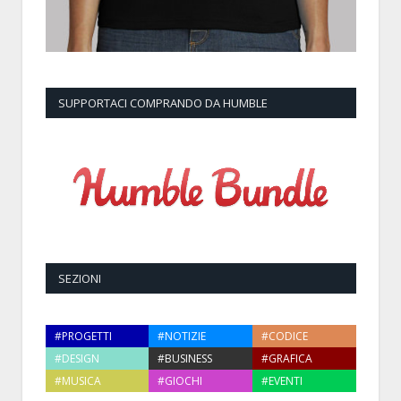
SUPPORTACI COMPRANDO DA HUMBLE
SEZIONI
#PROGETTI
#NOTIZIE
#CODICE
#DESIGN
#BUSINESS
#GRAFICA
#MUSICA
#GIOCHI
#EVENTI