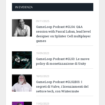
IN EVIDENZA
09/11/2025
GameLoop Podcast #GL54: Q&A
session with Pascal Luban, lead level
designer on Splinter Cell multiplayer
games
19/09/2023
GameLoop Podcast #GL53: Le nuove
policy di monetizzazione di Unity
18/02/2023
GameLoop Podcast #GL52BIS: I
segreti di Valve, i licenziamenti del
settore tech, con Wintermute
11/02/2023